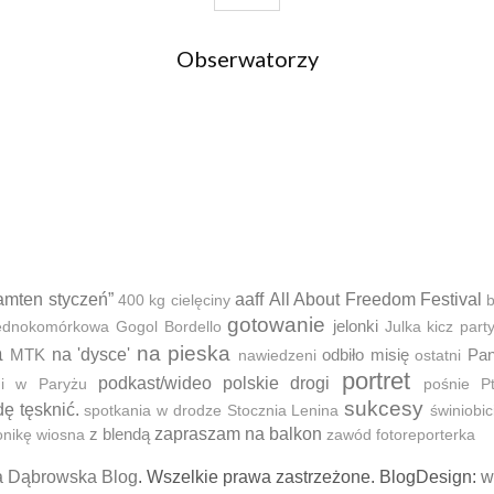
Obserwatorzy
amten styczeń”
aaff
All About Freedom Festival
400 kg cielęciny
b
gotowanie
jelonki
 jednokomórkowa
Gogol Bordello
Julka
kicz part
a
na pieska
MTK
na 'dysce'
odbiło misię
Pan
nawiedzeni
ostatni
portret
podkast/wideo
polskie drogi
ni w Paryżu
pośnie
P
sukcesy
dę tęsknić.
spotkania w drodze
Stocznia Lenina
świniobic
z blendą
zapraszam na balkon
onikę
wiosna
zawód fotoreporterka
a Dąbrowska Blog
. Wszelkie prawa zastrzeżone. BlogDesign:
w