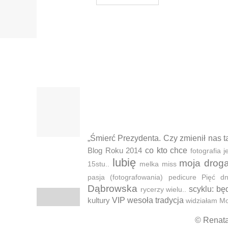
„Śmierć Prezydenta. Czy zmienił nas t
Blog Roku 2014
co kto chce
fotografia
lubię
moja drog
15stu..
melka
miss
pasja (fotografowania)
pedicure
Pięć d
Dąbrowska
scyklu: bę
rycerzy wielu..
kultury
VIP
wesoła tradycja
widziałam M
© Renat