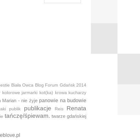
estie
Biała Owca
Blog Forum Gdańsk 2014
y
kolorowe jarmarki
kot(ka)
krowa
kucharzy
 Marian - nie żyje
panowie na budowie
publikacje
Renata
taki
publik
Reis
tańczę/śpiewam.
twarze gdańskiej
ie
eblove.pl