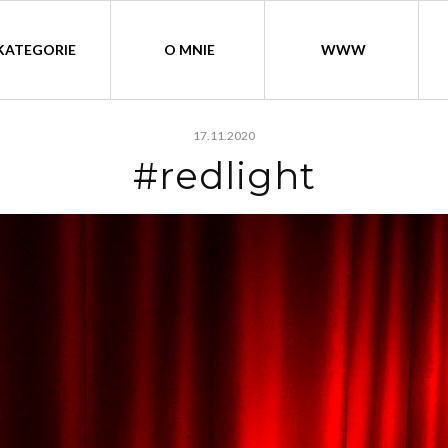
KATEGORIE
O MNIE
WWW
17.11.2020
#redlight