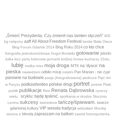
„Śmierć Prezydenta. Czy zmienił nas tamten styczeń”
400
aaff
All About Freedom Festival
kg cielęciny
bestie
Biała Owca
Blog Roku 2014
co kto chce
Blog Forum Gdańsk 2014
gotowanie
jelonki
fotografia jednokomórkowa
Gogol Bordello
Julka
kicz party
kolorowe jarmarki
kot(ka)
krowa
kucharzy 15stu..
lubię
moja droga
na
MTK
na 'dysce'
melka
miss
pieska
odbiło misię
Pan Marian - nie żyje
nawiedzeni
ostatni
panowie na budowie
pasja (fotografowania)
pedicure
Pięć dni
portret
podkast/wideo
polskie drogi
w Paryżu
pośnie
Ptaki
publikacje
Renata Dąbrowska
publik
Reis
rycerzy
scyklu: będę tęsknić.
wielu..
spotkania w drodze
Stocznia
sukcesy
tańczę/śpiewam.
twarze
Lenina
świniobicie
gdańskiej kultury
VIP
wesoła tradycja
widziałam Monikę
z blendą
zapraszam na balkon
wiosna
zawód fotoreporterka