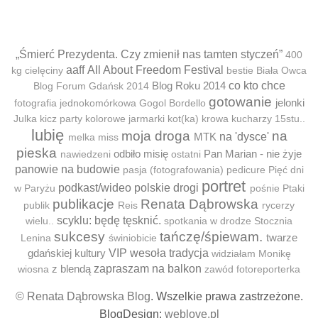
„Śmierć Prezydenta. Czy zmienił nas tamten styczeń”
400
aaff
All About Freedom Festival
kg cielęciny
bestie
Biała Owca
Blog Roku 2014
co kto chce
Blog Forum Gdańsk 2014
gotowanie
jelonki
fotografia jednokomórkowa
Gogol Bordello
Julka
kicz party
kolorowe jarmarki
kot(ka)
krowa
kucharzy 15stu..
lubię
moja droga
na
MTK
na 'dysce'
melka
miss
pieska
odbiło misię
Pan Marian - nie żyje
nawiedzeni
ostatni
panowie na budowie
pasja (fotografowania)
pedicure
Pięć dni
portret
podkast/wideo
polskie drogi
w Paryżu
pośnie
Ptaki
publikacje
Renata Dąbrowska
publik
Reis
rycerzy
scyklu: będę tęsknić.
wielu..
spotkania w drodze
Stocznia
sukcesy
tańczę/śpiewam.
twarze
Lenina
świniobicie
gdańskiej kultury
VIP
wesoła tradycja
widziałam Monikę
z blendą
zapraszam na balkon
wiosna
zawód fotoreporterka
© Renata Dąbrowska Blog
. Wszelkie prawa zastrzeżone.
BlogDesign:
weblove.pl