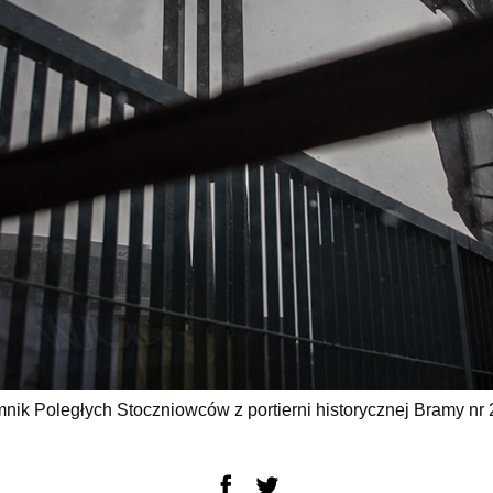
nik Poległych Stoczniowców z portierni historycznej Bramy nr 