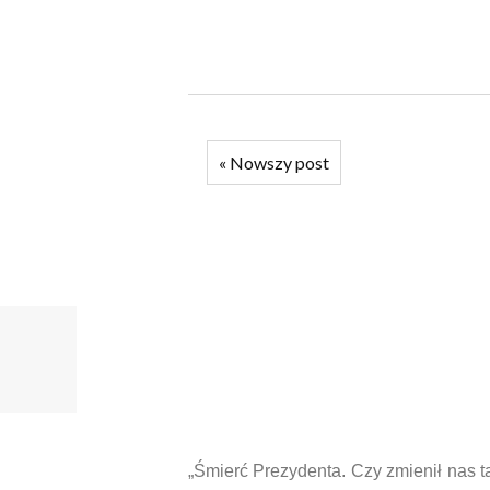
«
Nowszy post
„Śmierć Prezydenta. Czy zmienił nas t