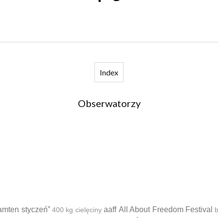
Index
Obserwatorzy
amten styczeń”
aaff
All About Freedom Festival
400 kg cielęciny
b