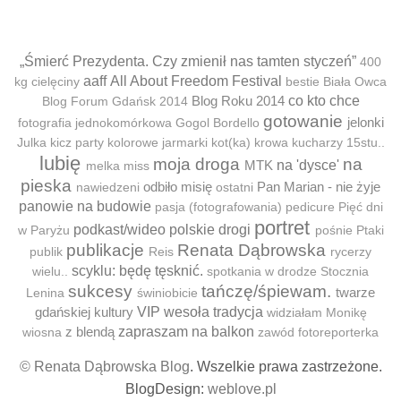
„Śmierć Prezydenta. Czy zmienił nas tamten styczeń”
400
aaff
All About Freedom Festival
kg cielęciny
bestie
Biała Owca
Blog Roku 2014
co kto chce
Blog Forum Gdańsk 2014
gotowanie
jelonki
fotografia jednokomórkowa
Gogol Bordello
Julka
kicz party
kolorowe jarmarki
kot(ka)
krowa
kucharzy 15stu..
lubię
moja droga
na
MTK
na 'dysce'
melka
miss
pieska
odbiło misię
Pan Marian - nie żyje
nawiedzeni
ostatni
panowie na budowie
pasja (fotografowania)
pedicure
Pięć dni
portret
podkast/wideo
polskie drogi
w Paryżu
pośnie
Ptaki
publikacje
Renata Dąbrowska
publik
Reis
rycerzy
scyklu: będę tęsknić.
wielu..
spotkania w drodze
Stocznia
sukcesy
tańczę/śpiewam.
twarze
Lenina
świniobicie
gdańskiej kultury
VIP
wesoła tradycja
widziałam Monikę
z blendą
zapraszam na balkon
wiosna
zawód fotoreporterka
© Renata Dąbrowska Blog
. Wszelkie prawa zastrzeżone.
BlogDesign:
weblove.pl