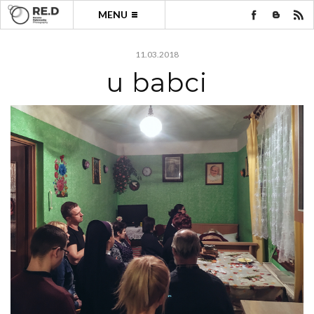
MENU
11.03.2018
u babci