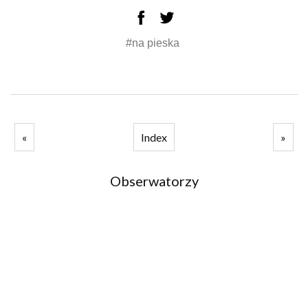
#na pieska
«
Index
»
Obserwatorzy