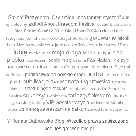
„Śmierć Prezydenta. Czy zmienił nas tamten styczeń”
400
aaff
All About Freedom Festival
kg cielęciny
bestie
Biała Owca
Blog Roku 2014
co kto chce
Blog Forum Gdańsk 2014
gotowanie
jelonki
fotografia jednokomórkowa
Gogol Bordello
Julka
kicz party
kolorowe jarmarki
kot(ka)
krowa
kucharzy 15stu..
lubię
moja droga
na
MTK
na 'dysce'
melka
miss
pieska
odbiło misię
Pan Marian - nie żyje
nawiedzeni
ostatni
panowie na budowie
pasja (fotografowania)
pedicure
Pięć dni
portret
podkast/wideo
polskie drogi
w Paryżu
pośnie
Ptaki
publikacje
Renata Dąbrowska
publik
Reis
rycerzy
scyklu: będę tęsknić.
wielu..
spotkania w drodze
Stocznia
sukcesy
tańczę/śpiewam.
twarze
Lenina
świniobicie
gdańskiej kultury
VIP
wesoła tradycja
widziałam Monikę
z blendą
zapraszam na balkon
wiosna
zawód fotoreporterka
© Renata Dąbrowska Blog
. Wszelkie prawa zastrzeżone.
BlogDesign:
weblove.pl