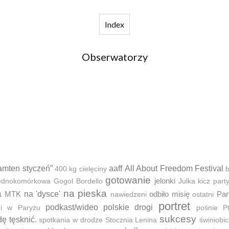
Index
Obserwatorzy
amten styczeń”
aaff
All About Freedom Festival
400 kg cielęciny
b
gotowanie
jelonki
 jednokomórkowa
Gogol Bordello
Julka
kicz part
a
na pieska
MTK
na 'dysce'
odbiło misię
Pan
nawiedzeni
ostatni
portret
podkast/wideo
polskie drogi
ni w Paryżu
pośnie
P
sukcesy
dę tęsknić.
spotkania w drodze
Stocznia Lenina
świniobic