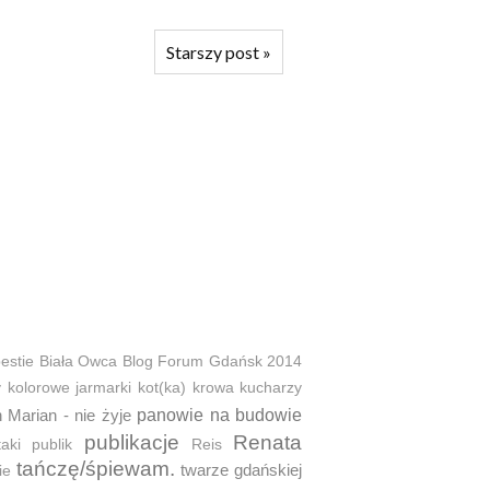
Starszy post
»
estie
Biała Owca
Blog Forum Gdańsk 2014
y
kolorowe jarmarki
kot(ka)
krowa
kucharzy
 Marian - nie żyje
panowie na budowie
publikacje
Renata
taki
publik
Reis
tańczę/śpiewam.
twarze gdańskiej
ie