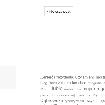
«
Nowszy post
„Śmierć Prezydenta. Czy zmienił nas t
Blog Roku 2014
co kto chce
fotografia
lubię
moja drog
15stu..
melka
miss
pasja (fotografowania)
pedicure
Pięć d
Dąbrowska
scyklu: bę
rycerzy wielu..