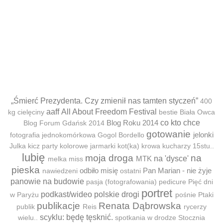
„Śmierć Prezydenta. Czy zmienił nas tamten styczeń”
400
aaff
All About Freedom Festival
kg cielęciny
bestie
Biała Owca
Blog Roku 2014
co kto chce
Blog Forum Gdańsk 2014
gotowanie
jelonki
fotografia jednokomórkowa
Gogol Bordello
Julka
kicz party
kolorowe jarmarki
kot(ka)
krowa
kucharzy 15stu..
lubię
moja droga
na
MTK
na 'dysce'
melka
miss
pieska
odbiło misię
Pan Marian - nie żyje
nawiedzeni
ostatni
panowie na budowie
pasja (fotografowania)
pedicure
Pięć dni
portret
podkast/wideo
polskie drogi
w Paryżu
pośnie
Ptaki
publikacje
Renata Dąbrowska
publik
Reis
rycerzy
scyklu: będę tęsknić.
wielu..
spotkania w drodze
Stocznia