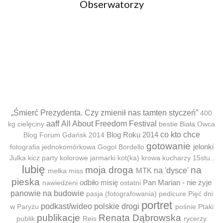
Obserwatorzy
„Śmierć Prezydenta. Czy zmienił nas tamten styczeń”
400
aaff
All About Freedom Festival
kg cielęciny
bestie
Biała Owca
Blog Roku 2014
co kto chce
Blog Forum Gdańsk 2014
gotowanie
jelonki
fotografia jednokomórkowa
Gogol Bordello
Julka
kicz party
kolorowe jarmarki
kot(ka)
krowa
kucharzy 15stu..
lubię
moja droga
na
MTK
na 'dysce'
melka
miss
pieska
odbiło misię
Pan Marian - nie żyje
nawiedzeni
ostatni
panowie na budowie
pasja (fotografowania)
pedicure
Pięć dni
portret
podkast/wideo
polskie drogi
w Paryżu
pośnie
Ptaki
publikacje
Renata Dąbrowska
publik
Reis
rycerzy