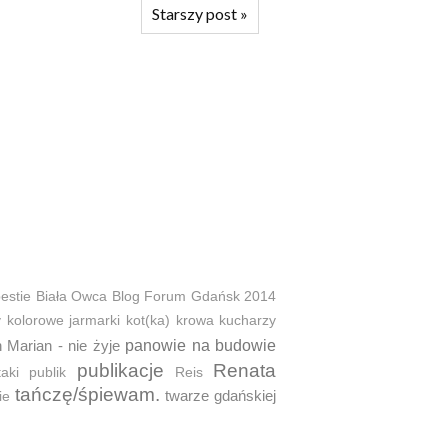
Starszy post
»
estie
Biała Owca
Blog Forum Gdańsk 2014
y
kolorowe jarmarki
kot(ka)
krowa
kucharzy
 Marian - nie żyje
panowie na budowie
publikacje
Renata
taki
publik
Reis
tańczę/śpiewam.
twarze gdańskiej
ie