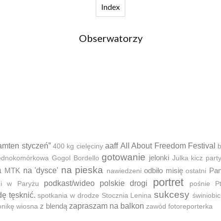
Index
Obserwatorzy
amten styczeń”
aaff
All About Freedom Festival
400 kg cielęciny
b
gotowanie
jelonki
 jednokomórkowa
Gogol Bordello
Julka
kicz part
a
na pieska
MTK
na 'dysce'
odbiło misię
Pan
nawiedzeni
ostatni
portret
podkast/wideo
polskie drogi
ni w Paryżu
pośnie
P
sukcesy
dę tęsknić.
spotkania w drodze
Stocznia Lenina
świniobic
z blendą
zapraszam na balkon
onikę
wiosna
zawód fotoreporterka