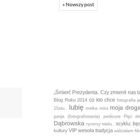
«
Nowszy post
„Śmierć Prezydenta. Czy zmienił nas t
Blog Roku 2014
co kto chce
fotografia
lubię
moja drog
15stu..
melka
miss
pasja (fotografowania)
pedicure
Pięć d
Dąbrowska
scyklu: bę
rycerzy wielu..
kultury
VIP
wesoła tradycja
widziałam M