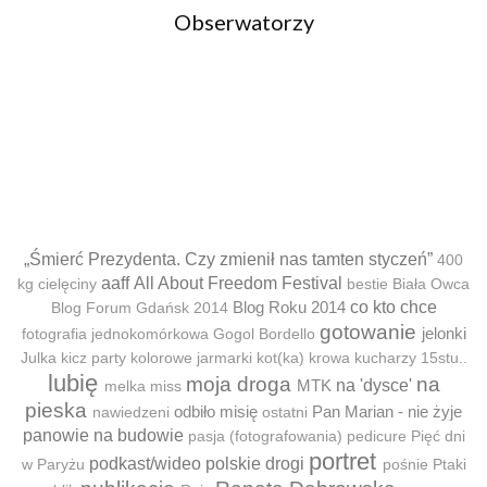
Obserwatorzy
„Śmierć Prezydenta. Czy zmienił nas tamten styczeń”
400
aaff
All About Freedom Festival
kg cielęciny
bestie
Biała Owca
Blog Roku 2014
co kto chce
Blog Forum Gdańsk 2014
gotowanie
jelonki
fotografia jednokomórkowa
Gogol Bordello
Julka
kicz party
kolorowe jarmarki
kot(ka)
krowa
kucharzy 15stu..
lubię
moja droga
na
MTK
na 'dysce'
melka
miss
pieska
odbiło misię
Pan Marian - nie żyje
nawiedzeni
ostatni
panowie na budowie
pasja (fotografowania)
pedicure
Pięć dni
portret
podkast/wideo
polskie drogi
w Paryżu
pośnie
Ptaki