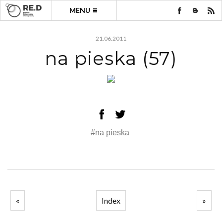
MENU
21.06.2011
na pieska (57)
#na pieska
«
Index
»