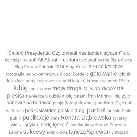
„Śmierć Prezydenta. Czy zmienił nas tamten styczeń”
400
aaff
All About Freedom Festival
kg cielęciny
bestie
Biała Owca
Blog Roku 2014
co kto chce
Blog Forum Gdańsk 2014
gotowanie
jelonki
fotografia jednokomórkowa
Gogol Bordello
Julka
kicz party
kolorowe jarmarki
kot(ka)
krowa
kucharzy 15stu..
lubię
moja droga
na
MTK
na 'dysce'
melka
miss
pieska
odbiło misię
Pan Marian - nie żyje
nawiedzeni
ostatni
panowie na budowie
pasja (fotografowania)
pedicure
Pięć dni
portret
podkast/wideo
polskie drogi
w Paryżu
pośnie
Ptaki
publikacje
Renata Dąbrowska
publik
Reis
rycerzy
scyklu: będę tęsknić.
wielu..
spotkania w drodze
Stocznia
sukcesy
tańczę/śpiewam.
twarze
Lenina
świniobicie