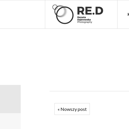
«
Nowszy post