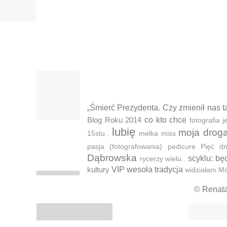
„Śmierć Prezydenta. Czy zmienił nas t
Blog Roku 2014
co kto chce
fotografia
lubię
moja drog
15stu..
melka
miss
pasja (fotografowania)
pedicure
Pięć d
Dąbrowska
scyklu: bę
rycerzy wielu..
kultury
VIP
wesoła tradycja
widziałam M
© Renat