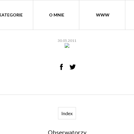
KATEGORIE
O MNIE
WWW
30.05.2011
Index
Obserwatorzy