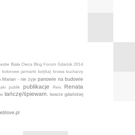
estie
Biała Owca
Blog Forum Gdańsk 2014
y
kolorowe jarmarki
kot(ka)
krowa
kucharzy
 Marian - nie żyje
panowie na budowie
publikacje
Renata
taki
publik
Reis
tańczę/śpiewam.
twarze gdańskiej
ie
eblove.pl