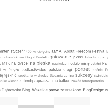
amten styczeń”
aaff
All About Freedom Festival
400 kg cielęciny
b
gotowanie
jelonki
 jednokomórkowa
Gogol Bordello
Julka
kicz part
a
na pieska
MTK
na 'dysce'
odbiło misię
Pan
nawiedzeni
ostatni
portret
podkast/wideo
polskie drogi
ni w Paryżu
pośnie
P
sukcesy
dę tęsknić.
spotkania w drodze
Stocznia Lenina
świniobic
z blendą
zapraszam na balkon
onikę
wiosna
zawód fotoreporterka
a Dąbrowska Blog
. Wszelkie prawa zastrzeżone. BlogDesign:
w