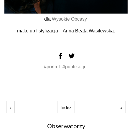
dla
Wysokie Obcasy
make up I stylizacja – Anna Beata Wasilewska.
#portret
#publikacje
«
Index
»
Obserwatorzy