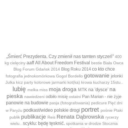
„Śmierć Prezydenta. Czy zmienił nas tamten styczeń”
400
aaff
All About Freedom Festival
kg cielęciny
bestie
Biała Owca
Blog Roku 2014
co kto chce
Blog Forum Gdańsk 2014
gotowanie
jelonki
fotografia jednokomórkowa
Gogol Bordello
Julka
kicz party
kolorowe jarmarki
kot(ka)
krowa
kucharzy 15stu..
lubię
moja droga
na
MTK
na 'dysce'
melka
miss
pieska
odbiło misię
Pan Marian - nie żyje
nawiedzeni
ostatni
panowie na budowie
pasja (fotografowania)
pedicure
Pięć dni
portret
podkast/wideo
polskie drogi
w Paryżu
pośnie
Ptaki
publikacje
Renata Dąbrowska
publik
Reis
rycerzy
scyklu: będę tęsknić.
wielu..
spotkania w drodze
Stocznia