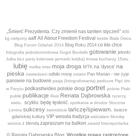
„Śmierć Prezydenta. Czy zmienił nas tamten styczeń”
400
aaff
All About Freedom Festival
kg cielęciny
bestie
Biała Owca
Blog Roku 2014
co kto chce
Blog Forum Gdańsk 2014
gotowanie
jelonki
fotografia jednokomórkowa
Gogol Bordello
Julka
kicz party
kolorowe jarmarki
kot(ka)
krowa
kucharzy 15stu..
lubię
moja droga
na
MTK
na 'dysce'
melka
miss
pieska
odbiło misię
Pan Marian - nie żyje
nawiedzeni
ostatni
panowie na budowie
pasja (fotografowania)
pedicure
Pięć dni
portret
podkast/wideo
polskie drogi
w Paryżu
pośnie
Ptaki
publikacje
Renata Dąbrowska
publik
Reis
rycerzy
scyklu: będę tęsknić.
wielu..
spotkania w drodze
Stocznia
sukcesy
tańczę/śpiewam.
twarze
Lenina
świniobicie
gdańskiej kultury
VIP
wesoła tradycja
widziałam Monikę
z blendą
zapraszam na balkon
wiosna
zawód fotoreporterka
© Renata Dąbrowska Blog
. Wszelkie prawa zastrzeżone.