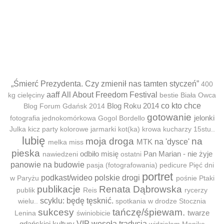
„Śmierć Prezydenta. Czy zmienił nas tamten styczeń”
400
aaff
All About Freedom Festival
kg cielęciny
bestie
Biała Owca
Blog Roku 2014
co kto chce
Blog Forum Gdańsk 2014
gotowanie
jelonki
fotografia jednokomórkowa
Gogol Bordello
Julka
kicz party
kolorowe jarmarki
kot(ka)
krowa
kucharzy 15stu..
lubię
moja droga
na
MTK
na 'dysce'
melka
miss
pieska
odbiło misię
Pan Marian - nie żyje
nawiedzeni
ostatni
panowie na budowie
pasja (fotografowania)
pedicure
Pięć dni
portret
podkast/wideo
polskie drogi
w Paryżu
pośnie
Ptaki
publikacje
Renata Dąbrowska
publik
Reis
rycerzy
scyklu: będę tęsknić.
wielu..
spotkania w drodze
Stocznia
sukcesy
tańczę/śpiewam.
twarze
Lenina
świniobicie
gdańskiej kultury
VIP
wesoła tradycja