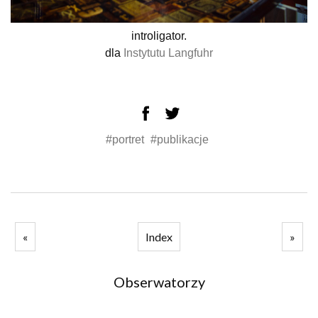
introligator.
dla
Instytutu Langfuhr
#portret
#publikacje
«
Index
»
Obserwatorzy