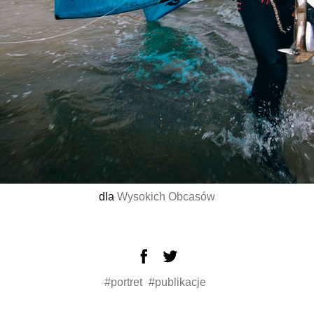
dla
Wysokich Obcasów
#portret
#publikacje