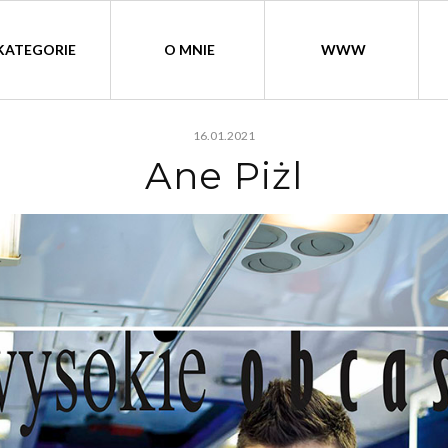
KATEGORIE
O MNIE
WWW
16.01.2021
Ane Piżl