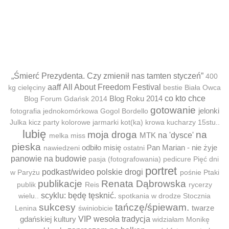
„Śmierć Prezydenta. Czy zmienił nas tamten styczeń”
400
aaff
All About Freedom Festival
kg cielęciny
bestie
Biała Owca
Blog Roku 2014
co kto chce
Blog Forum Gdańsk 2014
gotowanie
jelonki
fotografia jednokomórkowa
Gogol Bordello
Julka
kicz party
kolorowe jarmarki
kot(ka)
krowa
kucharzy 15stu..
lubię
moja droga
na
MTK
na 'dysce'
melka
miss
pieska
odbiło misię
Pan Marian - nie żyje
nawiedzeni
ostatni
panowie na budowie
pasja (fotografowania)
pedicure
Pięć dni
portret
podkast/wideo
polskie drogi
w Paryżu
pośnie
Ptaki
publikacje
Renata Dąbrowska
publik
Reis
rycerzy
scyklu: będę tęsknić.
wielu..
spotkania w drodze
Stocznia
sukcesy
tańczę/śpiewam.
twarze
Lenina
świniobicie
gdańskiej kultury
VIP
wesoła tradycja
widziałam Monikę