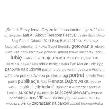
„Śmierć Prezydenta. Czy zmienił nas tamten styczeń”
400
aaff
All About Freedom Festival
kg cielęciny
bestie
Biała Owca
Blog Roku 2014
co kto chce
Blog Forum Gdańsk 2014
gotowanie
jelonki
fotografia jednokomórkowa
Gogol Bordello
Julka
kicz party
kolorowe jarmarki
kot(ka)
krowa
kucharzy 15stu..
lubię
moja droga
na
MTK
na 'dysce'
melka
miss
pieska
odbiło misię
Pan Marian - nie żyje
nawiedzeni
ostatni
panowie na budowie
pasja (fotografowania)
pedicure
Pięć dni
portret
podkast/wideo
polskie drogi
w Paryżu
pośnie
Ptaki
publikacje
Renata Dąbrowska
publik
Reis
rycerzy
scyklu: będę tęsknić.
wielu..
spotkania w drodze
Stocznia
sukcesy
tańczę/śpiewam.
twarze
Lenina
świniobicie
gdańskiej kultury
VIP
wesoła tradycja
widziałam Monikę
z blendą
zapraszam na balkon
wiosna
zawód fotoreporterka