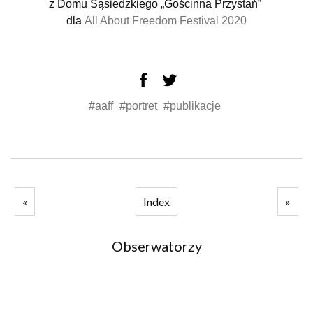
z Domu Sąsiedzkiego „Gościnna Przystań”
dla
All About Freedom Festival
2020
#aaff
#portret
#publikacje
«
Index
»
Obserwatorzy