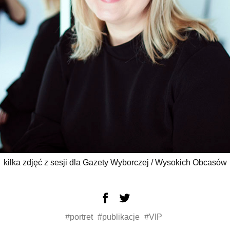
kilka zdjęć z sesji dla Gazety Wyborczej / Wysokich Obcasów
#portret
#publikacje
#VIP