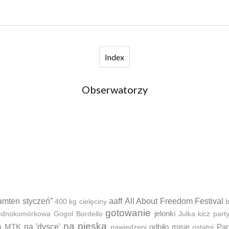
Index
Obserwatorzy
amten styczeń”
aaff
All About Freedom Festival
400 kg cielęciny
b
gotowanie
jelonki
 jednokomórkowa
Gogol Bordello
Julka
kicz part
a
na pieska
MTK
na 'dysce'
odbiło misię
Pan
nawiedzeni
ostatni