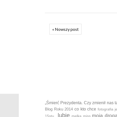
«
Nowszy post
„Śmierć Prezydenta. Czy zmienił nas t
Blog Roku 2014
co kto chce
fotografia
lubię
moja drog
15stu..
melka
miss