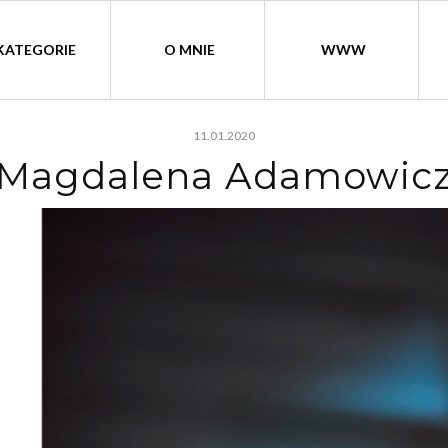
KATEGORIE
O MNIE
WWW
11.01.2020
Magdalena Adamowic