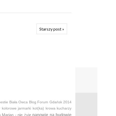
Starszy post
»
estie
Biała Owca
Blog Forum Gdańsk 2014
y
kolorowe jarmarki
kot(ka)
krowa
kucharzy
 Marian - nie żyje
panowie na budowie