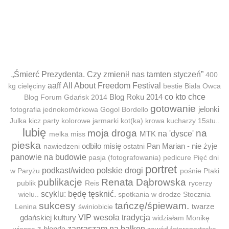
„Śmierć Prezydenta. Czy zmienił nas tamten styczeń”
400
aaff
All About Freedom Festival
kg cielęciny
bestie
Biała Owca
Blog Roku 2014
co kto chce
Blog Forum Gdańsk 2014
gotowanie
jelonki
fotografia jednokomórkowa
Gogol Bordello
Julka
kicz party
kolorowe jarmarki
kot(ka)
krowa
kucharzy 15stu..
lubię
moja droga
na
MTK
na 'dysce'
melka
miss
pieska
odbiło misię
Pan Marian - nie żyje
nawiedzeni
ostatni
panowie na budowie
pasja (fotografowania)
pedicure
Pięć dni
portret
podkast/wideo
polskie drogi
w Paryżu
pośnie
Ptaki
publikacje
Renata Dąbrowska
publik
Reis
rycerzy
scyklu: będę tęsknić.
wielu..
spotkania w drodze
Stocznia
sukcesy
tańczę/śpiewam.
twarze
Lenina
świniobicie
gdańskiej kultury
VIP
wesoła tradycja
widziałam Monikę
z blendą
zapraszam na balkon