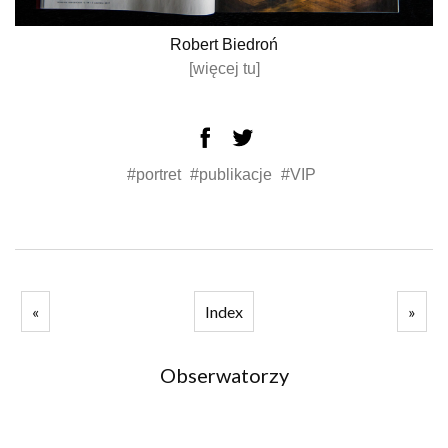
Robert Biedroń
[więcej tu]
#portret
#publikacje
#VIP
«
Index
»
Obserwatorzy