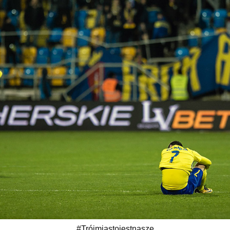
#Trójmiastojestnasze