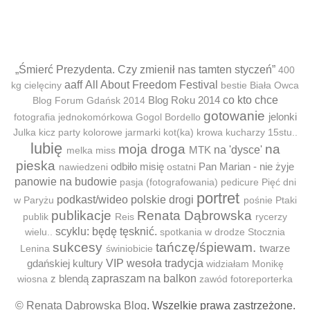
„Śmierć Prezydenta. Czy zmienił nas tamten styczeń”
400
aaff
All About Freedom Festival
kg cielęciny
bestie
Biała Owca
Blog Roku 2014
co kto chce
Blog Forum Gdańsk 2014
gotowanie
jelonki
fotografia jednokomórkowa
Gogol Bordello
Julka
kicz party
kolorowe jarmarki
kot(ka)
krowa
kucharzy 15stu..
lubię
moja droga
na
MTK
na 'dysce'
melka
miss
pieska
odbiło misię
Pan Marian - nie żyje
nawiedzeni
ostatni
panowie na budowie
pasja (fotografowania)
pedicure
Pięć dni
portret
podkast/wideo
polskie drogi
w Paryżu
pośnie
Ptaki
publikacje
Renata Dąbrowska
publik
Reis
rycerzy
scyklu: będę tęsknić.
wielu..
spotkania w drodze
Stocznia
sukcesy
tańczę/śpiewam.
twarze
Lenina
świniobicie
gdańskiej kultury
VIP
wesoła tradycja
widziałam Monikę
z blendą
zapraszam na balkon
wiosna
zawód fotoreporterka
© Renata Dąbrowska Blog
. Wszelkie prawa zastrzeżone.