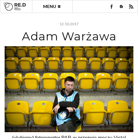
MENU
12.10.2017
Adam Warżawa
(ulubiony) fotoreporter PAP, w przerwie meczu Vistal