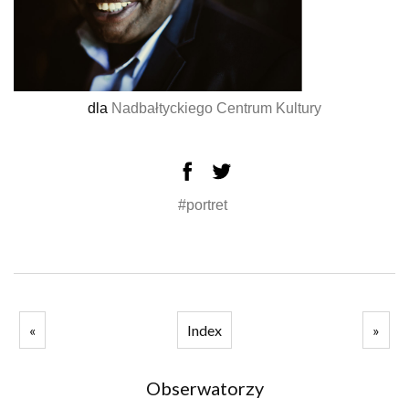
dla
Nadbałtyckiego Centrum Kultury
#portret
«
Index
»
Obserwatorzy