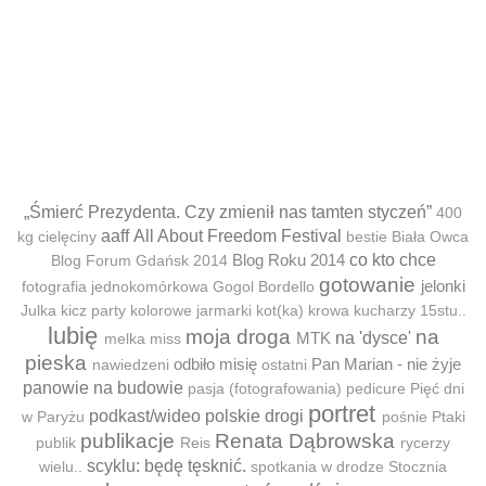
„Śmierć Prezydenta. Czy zmienił nas tamten styczeń”
400
aaff
All About Freedom Festival
kg cielęciny
bestie
Biała Owca
Blog Roku 2014
co kto chce
Blog Forum Gdańsk 2014
gotowanie
jelonki
fotografia jednokomórkowa
Gogol Bordello
Julka
kicz party
kolorowe jarmarki
kot(ka)
krowa
kucharzy 15stu..
lubię
moja droga
na
MTK
na 'dysce'
melka
miss
pieska
odbiło misię
Pan Marian - nie żyje
nawiedzeni
ostatni
panowie na budowie
pasja (fotografowania)
pedicure
Pięć dni
portret
podkast/wideo
polskie drogi
w Paryżu
pośnie
Ptaki
publikacje
Renata Dąbrowska
publik
Reis
rycerzy
scyklu: będę tęsknić.
wielu..
spotkania w drodze
Stocznia