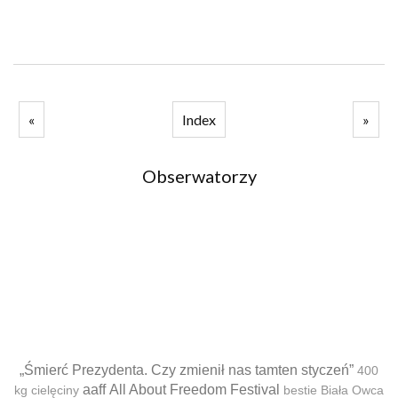
«
Index
»
Obserwatorzy
„Śmierć Prezydenta. Czy zmienił nas tamten styczeń”
400
aaff
All About Freedom Festival
kg cielęciny
bestie
Biała Owca