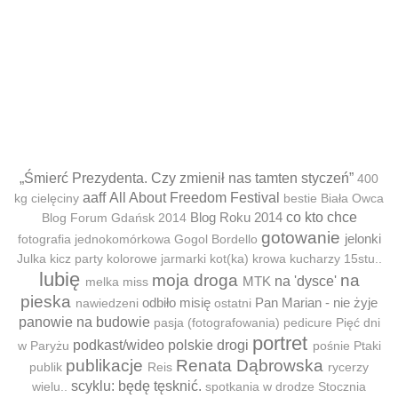
„Śmierć Prezydenta. Czy zmienił nas tamten styczeń”
400
aaff
All About Freedom Festival
kg cielęciny
bestie
Biała Owca
Blog Roku 2014
co kto chce
Blog Forum Gdańsk 2014
gotowanie
jelonki
fotografia jednokomórkowa
Gogol Bordello
Julka
kicz party
kolorowe jarmarki
kot(ka)
krowa
kucharzy 15stu..
lubię
moja droga
na
MTK
na 'dysce'
melka
miss
pieska
odbiło misię
Pan Marian - nie żyje
nawiedzeni
ostatni
panowie na budowie
pasja (fotografowania)
pedicure
Pięć dni
portret
podkast/wideo
polskie drogi
w Paryżu
pośnie
Ptaki
publikacje
Renata Dąbrowska
publik
Reis
rycerzy
scyklu: będę tęsknić.
wielu..
spotkania w drodze
Stocznia