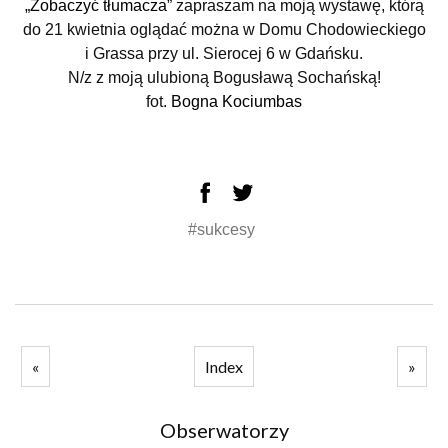
„Zobaczyć tłumacza”
zapraszam na moją wystawę, którą
do 21 kwietnia oglądać można w
Domu Chodowieckiego
i Grassa przy ul. Sierocej 6 w Gdańsku.
N/z z moją ulubioną Bogusławą Sochańską!
fot.
Bogna Kociumbas
#sukcesy
«
Index
»
Obserwatorzy