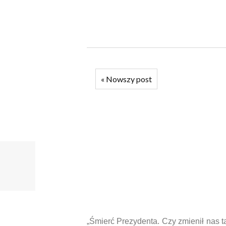
«
Nowszy post
„Śmierć Prezydenta. Czy zmienił nas t