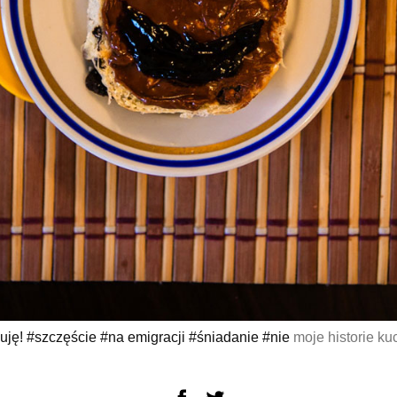
uję! #szczęście #na emigracji #śniadanie #nie
moje historie k