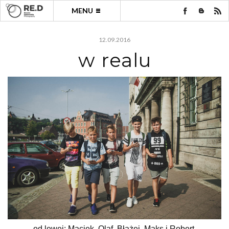
MENU
12.09.2016
w realu
od lewej; Maciek, Olaf, Błażej, Maks i Robert.