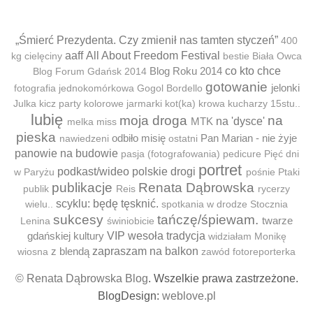
„Śmierć Prezydenta. Czy zmienił nas tamten styczeń”
400
aaff
All About Freedom Festival
kg cielęciny
bestie
Biała Owca
Blog Roku 2014
co kto chce
Blog Forum Gdańsk 2014
gotowanie
jelonki
fotografia jednokomórkowa
Gogol Bordello
Julka
kicz party
kolorowe jarmarki
kot(ka)
krowa
kucharzy 15stu..
lubię
moja droga
na
MTK
na 'dysce'
melka
miss
pieska
odbiło misię
Pan Marian - nie żyje
nawiedzeni
ostatni
panowie na budowie
pasja (fotografowania)
pedicure
Pięć dni
portret
podkast/wideo
polskie drogi
w Paryżu
pośnie
Ptaki
publikacje
Renata Dąbrowska
publik
Reis
rycerzy
scyklu: będę tęsknić.
wielu..
spotkania w drodze
Stocznia
sukcesy
tańczę/śpiewam.
twarze
Lenina
świniobicie
gdańskiej kultury
VIP
wesoła tradycja
widziałam Monikę
z blendą
zapraszam na balkon
wiosna
zawód fotoreporterka
© Renata Dąbrowska Blog
. Wszelkie prawa zastrzeżone.
BlogDesign:
weblove.pl