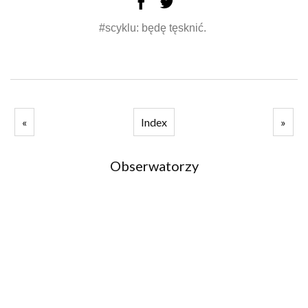
#scyklu: będę tęsknić.
«
Index
»
Obserwatorzy