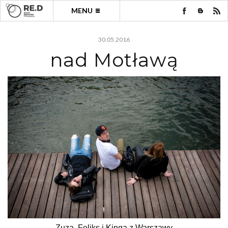
MENU
30.05.2016
nad Motławą
Zuza, Feliks i Kinga z Warszawy