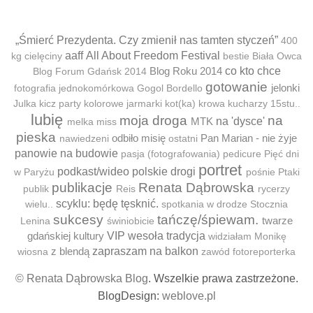
„Śmierć Prezydenta. Czy zmienił nas tamten styczeń”
400
aaff
All About Freedom Festival
kg cielęciny
bestie
Biała Owca
Blog Roku 2014
co kto chce
Blog Forum Gdańsk 2014
gotowanie
jelonki
fotografia jednokomórkowa
Gogol Bordello
Julka
kicz party
kolorowe jarmarki
kot(ka)
krowa
kucharzy 15stu..
lubię
moja droga
na
MTK
na 'dysce'
melka
miss
pieska
odbiło misię
Pan Marian - nie żyje
nawiedzeni
ostatni
panowie na budowie
pasja (fotografowania)
pedicure
Pięć dni
portret
podkast/wideo
polskie drogi
w Paryżu
pośnie
Ptaki
publikacje
Renata Dąbrowska
publik
Reis
rycerzy
scyklu: będę tęsknić.
wielu..
spotkania w drodze
Stocznia
sukcesy
tańczę/śpiewam.
twarze
Lenina
świniobicie
gdańskiej kultury
VIP
wesoła tradycja
widziałam Monikę
z blendą
zapraszam na balkon
wiosna
zawód fotoreporterka
© Renata Dąbrowska Blog
. Wszelkie prawa zastrzeżone.
BlogDesign:
weblove.pl