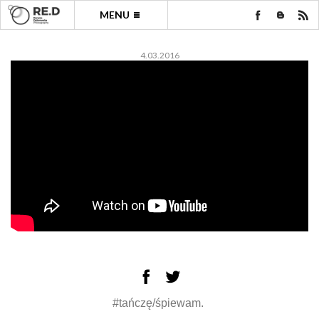
MENU
4.03.2016
#tańczę/śpiewam.