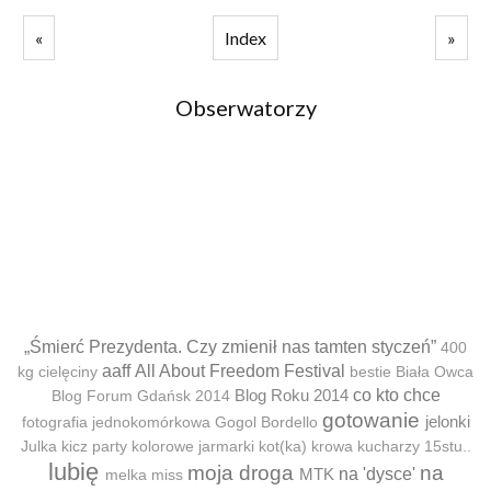
«
Index
»
Obserwatorzy
„Śmierć Prezydenta. Czy zmienił nas tamten styczeń”
400
aaff
All About Freedom Festival
kg cielęciny
bestie
Biała Owca
Blog Roku 2014
co kto chce
Blog Forum Gdańsk 2014
gotowanie
jelonki
fotografia jednokomórkowa
Gogol Bordello
Julka
kicz party
kolorowe jarmarki
kot(ka)
krowa
kucharzy 15stu..
lubię
moja droga
na
MTK
na 'dysce'
melka
miss