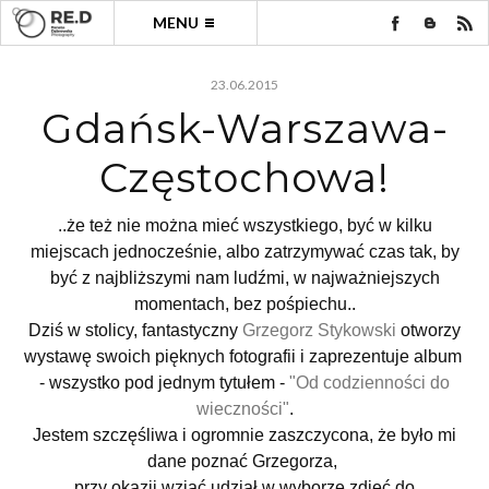
MENU
23.06.2015
Gdańsk-Warszawa-
Częstochowa!
..że też nie można mieć wszystkiego, być w kilku
miejscach jednocześnie, albo zatrzymywać czas tak, by
być z najbliższymi nam ludźmi, w najważniejszych
momentach, bez pośpiechu..
Dziś w stolicy, fantastyczny
Grzegorz Stykowski
otworzy
wystawę swoich pięknych fotografii i zaprezentuje album
- wszystko pod jednym tytułem -
"Od codzienności do
wieczności"
.
Jestem szczęśliwa i ogromnie zaszczycona, że było mi
dane poznać Grzegorza,
przy okazji wziąć udział w wyborze zdjęć do