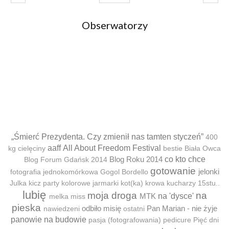
Obserwatorzy
„Śmierć Prezydenta. Czy zmienił nas tamten styczeń”
400
aaff
All About Freedom Festival
kg cielęciny
bestie
Biała Owca
Blog Roku 2014
co kto chce
Blog Forum Gdańsk 2014
gotowanie
jelonki
fotografia jednokomórkowa
Gogol Bordello
Julka
kicz party
kolorowe jarmarki
kot(ka)
krowa
kucharzy 15stu..
lubię
moja droga
na
MTK
na 'dysce'
melka
miss
pieska
odbiło misię
Pan Marian - nie żyje
nawiedzeni
ostatni
panowie na budowie
pasja (fotografowania)
pedicure
Pięć dni