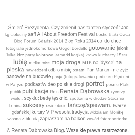
„Śmierć Prezydenta. Czy zmienił nas tamten styczeń”
400
aaff
All About Freedom Festival
kg cielęciny
bestie
Biała Owca
Blog Roku 2014
co kto chce
Blog Forum Gdańsk 2014
gotowanie
jelonki
fotografia jednokomórkowa
Gogol Bordello
Julka
kicz party
kolorowe jarmarki
kot(ka)
krowa
kucharzy 15stu..
lubię
moja droga
na
MTK
na 'dysce'
melka
miss
pieska
odbiło misię
Pan Marian - nie żyje
nawiedzeni
ostatni
panowie na budowie
pasja (fotografowania)
pedicure
Pięć dni
portret
podkast/wideo
polskie drogi
w Paryżu
pośnie
Ptaki
publikacje
Renata Dąbrowska
publik
Reis
rycerzy
scyklu: będę tęsknić.
wielu..
spotkania w drodze
Stocznia
sukcesy
tańczę/śpiewam.
twarze
Lenina
świniobicie
gdańskiej kultury
VIP
wesoła tradycja
widziałam Monikę
z blendą
zapraszam na balkon
wiosna
zawód fotoreporterka
© Renata Dąbrowska Blog
. Wszelkie prawa zastrzeżone.