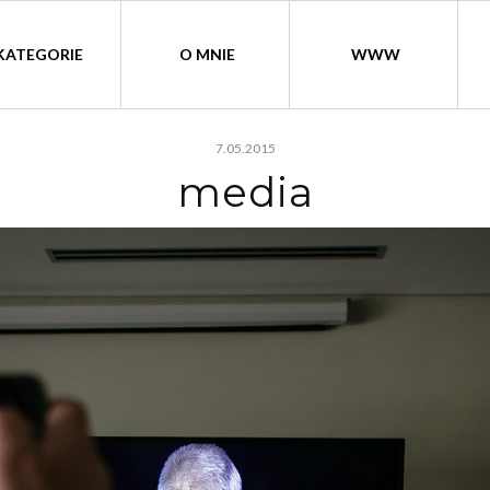
KATEGORIE
O MNIE
WWW
7.05.2015
media