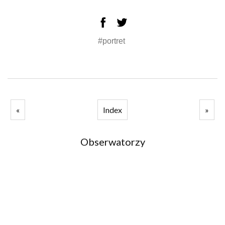
#portret
«
Index
»
Obserwatorzy