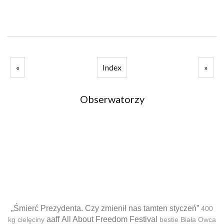
«
Index
»
Obserwatorzy
„Śmierć Prezydenta. Czy zmienił nas tamten styczeń”
400
aaff
All About Freedom Festival
kg cielęciny
bestie
Biała Owca