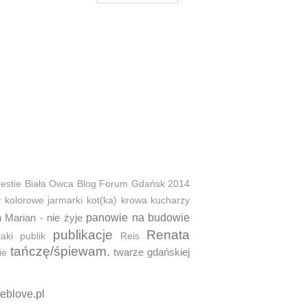
estie
Biała Owca
Blog Forum Gdańsk 2014
y
kolorowe jarmarki
kot(ka)
krowa
kucharzy
 Marian - nie żyje
panowie na budowie
publikacje
Renata
taki
publik
Reis
tańczę/śpiewam.
twarze gdańskiej
ie
eblove.pl