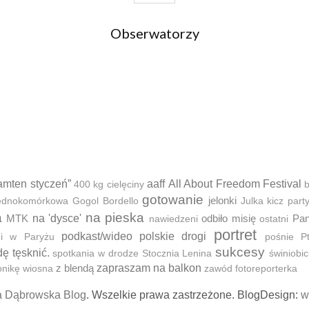
Obserwatorzy
amten styczeń”
aaff
All About Freedom Festival
400 kg cielęciny
b
gotowanie
jelonki
 jednokomórkowa
Gogol Bordello
Julka
kicz part
a
na pieska
MTK
na 'dysce'
odbiło misię
Pan
nawiedzeni
ostatni
portret
podkast/wideo
polskie drogi
ni w Paryżu
pośnie
P
sukcesy
dę tęsknić.
spotkania w drodze
Stocznia Lenina
świniobic
z blendą
zapraszam na balkon
onikę
wiosna
zawód fotoreporterka
a Dąbrowska Blog
. Wszelkie prawa zastrzeżone. BlogDesign:
w