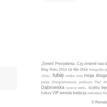
„Śmierć Prezydenta. Czy zmienił nas t
Blog Roku 2014
co kto chce
fotografia
lubię
moja drog
15stu..
melka
miss
pasja (fotografowania)
pedicure
Pięć d
Dąbrowska
scyklu: bę
rycerzy wielu..
kultury
VIP
wesoła tradycja
widziałam M
© Renat