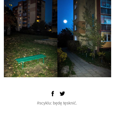
#scyklu: będę tęsknić.