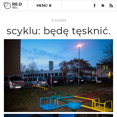
MENU
4.11.2014
scyklu: będę tęsknić.