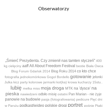
Obserwatorzy
„Śmierć Prezydenta. Czy zmienił nas tamten styczeń”
400
aaff
All About Freedom Festival
kg cielęciny
bestie
Biała Owca
Blog Roku 2014
co kto chce
Blog Forum Gdańsk 2014
gotowanie
jelonki
fotografia jednokomórkowa
Gogol Bordello
Julka
kicz party
kolorowe jarmarki
kot(ka)
krowa
kucharzy 15stu..
lubię
moja droga
na
MTK
na 'dysce'
melka
miss
pieska
odbiło misię
Pan Marian - nie żyje
nawiedzeni
ostatni
panowie na budowie
pasja (fotografowania)
pedicure
Pięć dni
portret
podkast/wideo
polskie drogi
w Paryżu
pośnie
Ptaki