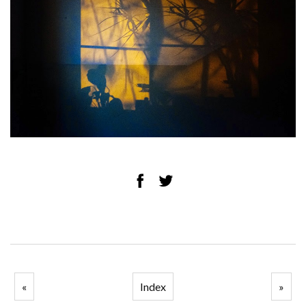
«
Index
»