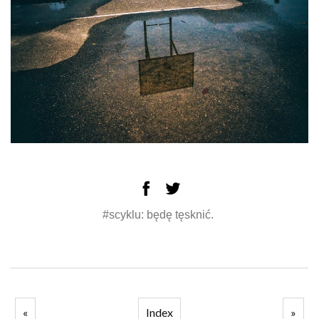
#scyklu: będę tęsknić.
«
Index
»