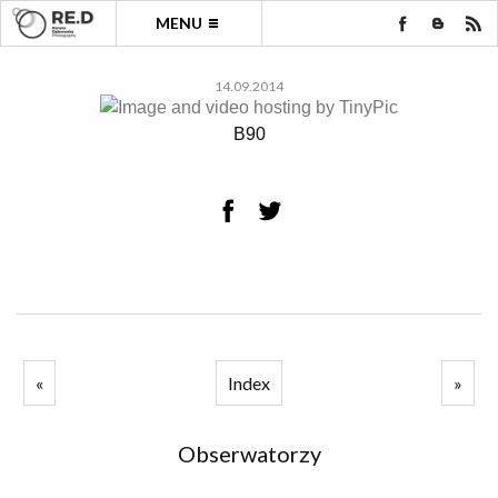
MENU
14.09.2014
B90
«
Index
»
Obserwatorzy