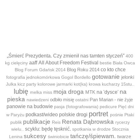
„Śmierć Prezydenta. Czy zmienił nas tamten styczeń”
400
aaff
All About Freedom Festival
kg cielęciny
bestie
Biała Owca
Blog Roku 2014
co kto chce
Blog Forum Gdańsk 2014
gotowanie
jelonki
fotografia jednokomórkowa
Gogol Bordello
Julka
kicz party
kolorowe jarmarki
kot(ka)
krowa
kucharzy 15stu..
lubię
moja droga
na
MTK
na 'dysce'
melka
miss
pieska
odbiło misię
Pan Marian - nie żyje
nawiedzeni
ostatni
panowie na budowie
pasja (fotografowania)
pedicure
Pięć dni
portret
podkast/wideo
polskie drogi
w Paryżu
pośnie
Ptaki
publikacje
Renata Dąbrowska
publik
Reis
rycerzy
scyklu: będę tęsknić.
wielu..
spotkania w drodze
Stocznia
sukcesy
tańczę/śpiewam.
twarze
Lenina
świniobicie