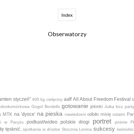
Index
Obserwatorzy
amten styczeń”
aaff
All About Freedom Festival
400 kg cielęciny
b
gotowanie
jelonki
 jednokomórkowa
Gogol Bordello
Julka
kicz part
a
na pieska
MTK
na 'dysce'
odbiło misię
Pan
nawiedzeni
ostatni
portret
podkast/wideo
polskie drogi
ni w Paryżu
pośnie
P
sukcesy
dę tęsknić.
spotkania w drodze
Stocznia Lenina
świniobic