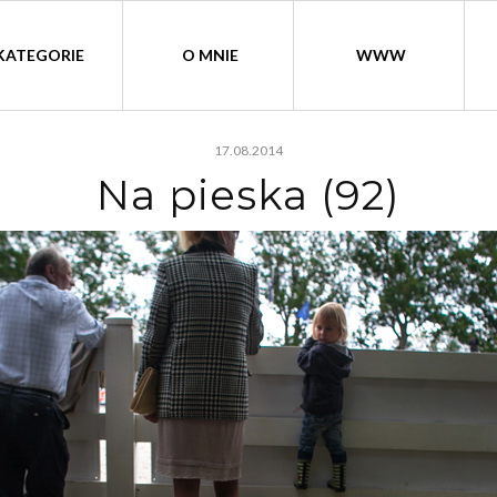
KATEGORIE
O MNIE
WWW
17.08.2014
Na pieska (92)