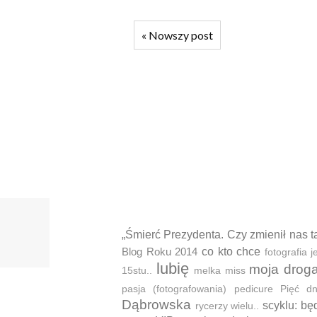
«
Nowszy post
„Śmierć Prezydenta. Czy zmienił nas t
Blog Roku 2014
co kto chce
fotografia
lubię
moja drog
15stu..
melka
miss
pasja (fotografowania)
pedicure
Pięć d
Dąbrowska
scyklu: bę
rycerzy wielu..