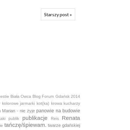
Starszy post
»
estie
Biała Owca
Blog Forum Gdańsk 2014
y
kolorowe jarmarki
kot(ka)
krowa
kucharzy
 Marian - nie żyje
panowie na budowie
publikacje
Renata
taki
publik
Reis
tańczę/śpiewam.
twarze gdańskiej
ie