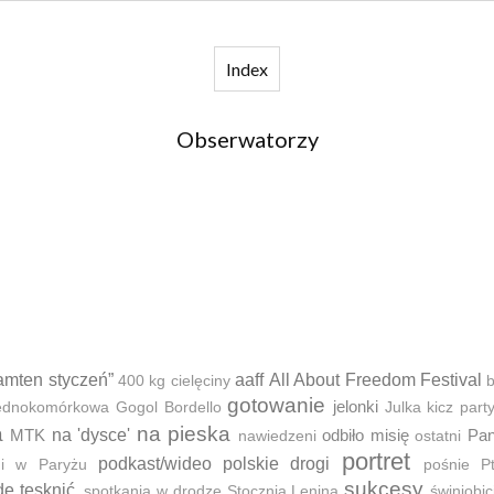
Index
Obserwatorzy
amten styczeń”
aaff
All About Freedom Festival
400 kg cielęciny
b
gotowanie
jelonki
 jednokomórkowa
Gogol Bordello
Julka
kicz part
a
na pieska
MTK
na 'dysce'
odbiło misię
Pan
nawiedzeni
ostatni
portret
podkast/wideo
polskie drogi
ni w Paryżu
pośnie
P
sukcesy
dę tęsknić.
spotkania w drodze
Stocznia Lenina
świniobic