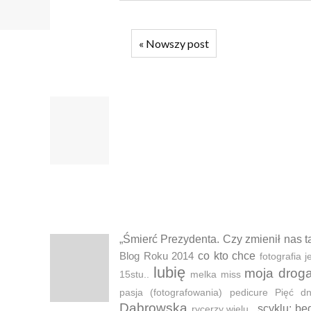
«
Nowszy post
„Śmierć Prezydenta. Czy zmienił nas t
Blog Roku 2014
co kto chce
fotografia
lubię
moja drog
15stu..
melka
miss
pasja (fotografowania)
pedicure
Pięć d
Dąbrowska
scyklu: bę
rycerzy wielu..