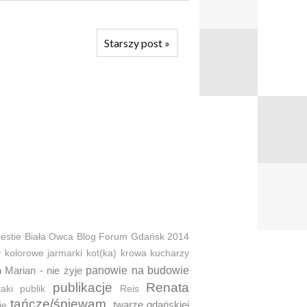
Starszy post
»
estie
Biała Owca
Blog Forum Gdańsk 2014
y
kolorowe jarmarki
kot(ka)
krowa
kucharzy
 Marian - nie żyje
panowie na budowie
publikacje
Renata
taki
publik
Reis
tańczę/śpiewam.
twarze gdańskiej
ie