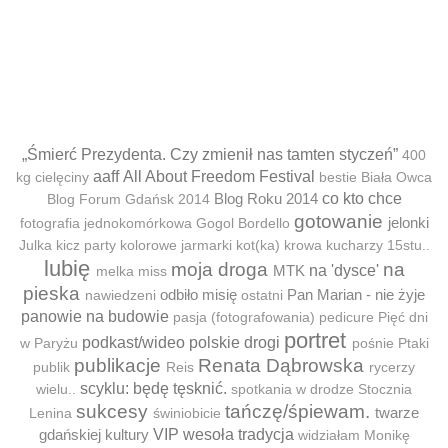
„Śmierć Prezydenta. Czy zmienił nas tamten styczeń”
400
aaff
All About Freedom Festival
kg cielęciny
bestie
Biała Owca
Blog Roku 2014
co kto chce
Blog Forum Gdańsk 2014
gotowanie
jelonki
fotografia jednokomórkowa
Gogol Bordello
Julka
kicz party
kolorowe jarmarki
kot(ka)
krowa
kucharzy 15stu..
lubię
moja droga
na
MTK
na 'dysce'
melka
miss
pieska
odbiło misię
Pan Marian - nie żyje
nawiedzeni
ostatni
panowie na budowie
pasja (fotografowania)
pedicure
Pięć dni
portret
podkast/wideo
polskie drogi
w Paryżu
pośnie
Ptaki
publikacje
Renata Dąbrowska
publik
Reis
rycerzy
scyklu: będę tęsknić.
wielu..
spotkania w drodze
Stocznia
sukcesy
tańczę/śpiewam.
twarze
Lenina
świniobicie
gdańskiej kultury
VIP
wesoła tradycja
widziałam Monikę