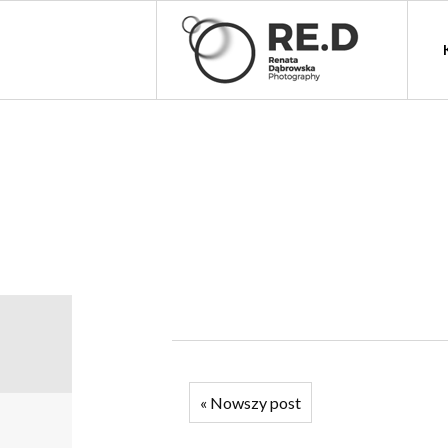
«
Nowszy post