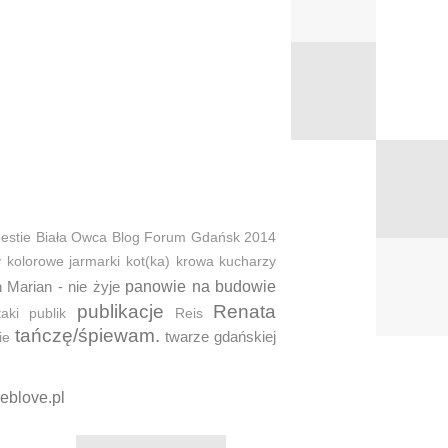
estie
Biała Owca
Blog Forum Gdańsk 2014
y
kolorowe jarmarki
kot(ka)
krowa
kucharzy
 Marian - nie żyje
panowie na budowie
publikacje
Renata
taki
publik
Reis
tańczę/śpiewam.
twarze gdańskiej
ie
eblove.pl