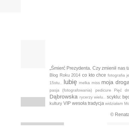
„Śmierć Prezydenta. Czy zmienił nas t
Blog Roku 2014
co kto chce
fotografia
lubię
moja drog
15stu..
melka
miss
pasja (fotografowania)
pedicure
Pięć d
Dąbrowska
scyklu: bę
rycerzy wielu..
kultury
VIP
wesoła tradycja
widziałam M
© Renat