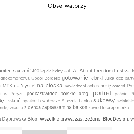
Obserwatorzy
amten styczeń”
aaff
All About Freedom Festival
400 kg cielęciny
b
gotowanie
jelonki
 jednokomórkowa
Gogol Bordello
Julka
kicz part
a
na pieska
MTK
na 'dysce'
odbiło misię
Pan
nawiedzeni
ostatni
portret
podkast/wideo
polskie drogi
ni w Paryżu
pośnie
P
sukcesy
dę tęsknić.
spotkania w drodze
Stocznia Lenina
świniobic
z blendą
zapraszam na balkon
onikę
wiosna
zawód fotoreporterka
a Dąbrowska Blog
. Wszelkie prawa zastrzeżone. BlogDesign:
w