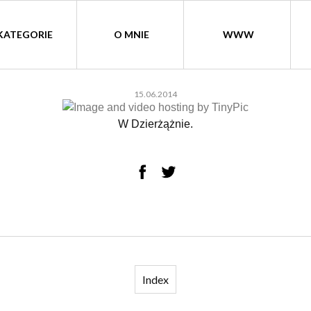
KATEGORIE
O MNIE
WWW
15.06.2014
W Dzierżążnie.
Index