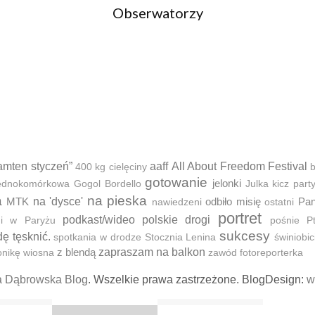
Obserwatorzy
amten styczeń”
aaff
All About Freedom Festival
400 kg cielęciny
b
gotowanie
jelonki
 jednokomórkowa
Gogol Bordello
Julka
kicz part
a
na pieska
MTK
na 'dysce'
odbiło misię
Pan
nawiedzeni
ostatni
portret
podkast/wideo
polskie drogi
ni w Paryżu
pośnie
P
sukcesy
dę tęsknić.
spotkania w drodze
Stocznia Lenina
świniobic
z blendą
zapraszam na balkon
onikę
wiosna
zawód fotoreporterka
a Dąbrowska Blog
. Wszelkie prawa zastrzeżone. BlogDesign:
w