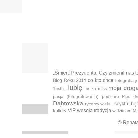
„Śmierć Prezydenta. Czy zmienił nas t
Blog Roku 2014
co kto chce
fotografia
lubię
moja drog
15stu..
melka
miss
pasja (fotografowania)
pedicure
Pięć d
Dąbrowska
scyklu: bę
rycerzy wielu..
kultury
VIP
wesoła tradycja
widziałam M
© Renat