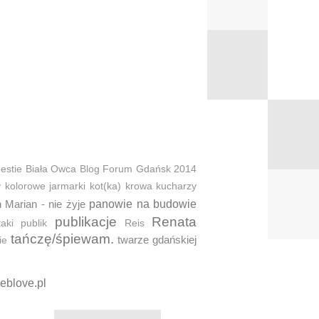
estie
Biała Owca
Blog Forum Gdańsk 2014
y
kolorowe jarmarki
kot(ka)
krowa
kucharzy
 Marian - nie żyje
panowie na budowie
publikacje
Renata
taki
publik
Reis
tańczę/śpiewam.
twarze gdańskiej
ie
eblove.pl