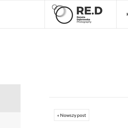
«
Nowszy post