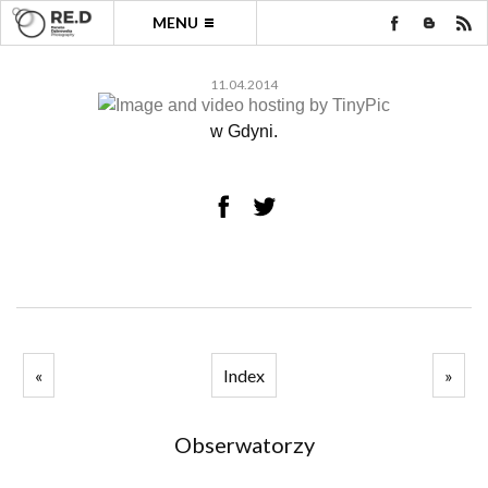
MENU
11.04.2014
w Gdyni.
«
Index
»
Obserwatorzy