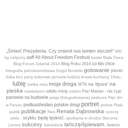
„Śmierć Prezydenta. Czy zmienił nas tamten styczeń”
400
aaff
All About Freedom Festival
kg cielęciny
bestie
Biała Owca
Blog Roku 2014
co kto chce
Blog Forum Gdańsk 2014
gotowanie
jelonki
fotografia jednokomórkowa
Gogol Bordello
Julka
kicz party
kolorowe jarmarki
kot(ka)
krowa
kucharzy 15stu..
lubię
moja droga
na
MTK
na 'dysce'
melka
miss
pieska
odbiło misię
Pan Marian - nie żyje
nawiedzeni
ostatni
panowie na budowie
pasja (fotografowania)
pedicure
Pięć dni
portret
podkast/wideo
polskie drogi
w Paryżu
pośnie
Ptaki
publikacje
Renata Dąbrowska
publik
Reis
rycerzy
scyklu: będę tęsknić.
wielu..
spotkania w drodze
Stocznia
sukcesy
tańczę/śpiewam.
twarze
Lenina
świniobicie