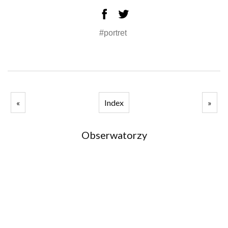
#portret
«
Index
»
Obserwatorzy